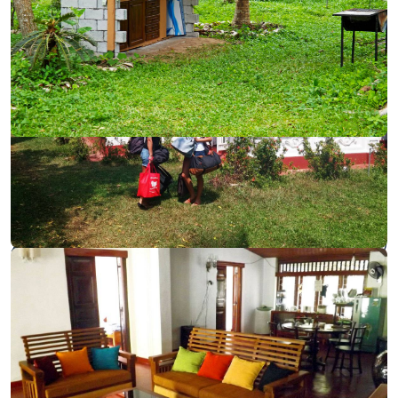
‹
›
"Летнюю" кухню стоили вместе с австралийцем.
А вон и турник видно - редкость для Шри-Ланки)
С каждым месяцем я расширял облагороженную
территорию сада. Сначала обычное место для
костра, чтобы жарить мясо, позже - мангал и
летняя кухня. Несколько гамаков под пальмами,
цветочные клумбы вокруг дома. А еще я пытался