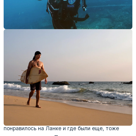
‹
›
Плюсы работы в туристическом
бизнесе
Одним из самых больших плюсов владения
гестом были новые знакомства с людьми со
всего мира. С гостями не было обычно тесного
общения, но даже просто познакомиться и
узнать кто откуда и чем занимается, что
понравилось на Ланке и где были еще, тоже