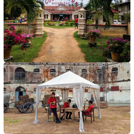
‹
›
Из особых сторон жизни на острове еще стоит
отметить возможность сниматься в кино, только
потому что ты белый. Это было не только
увлекательно но и неплохо оплачивалось. Белым
платили примерно по 70 долл за съемочный