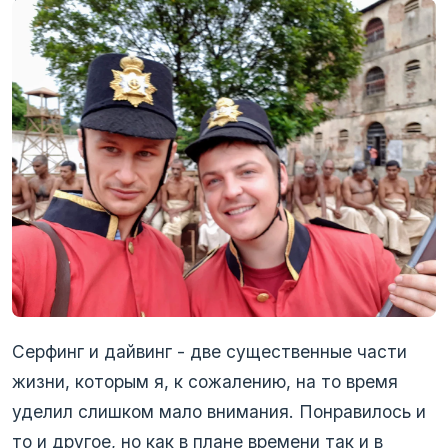
день за участие в массовке. Тем, кому
доставались более значимые роли везло еще
больше. Мне удалось попасть в кадр
британского сериала “The Good Karma Hospital”
(в котором снималась Амрита Ачария,
сыгравшая Ирри в самой “Игре Престолов”!),
индийского фильма о местом Робин Гуде (не
запомнил название) и нескольких рекламных
роликов. Успел получить свой первый гонорар
(100 долларов в неполные 2 года!) и мой сын,
снявшись в рекламе.
Серфинг и дайвинг - две существенные части
жизни, которым я, к сожалению, на то время
уделил слишком мало внимания. Понравилось и
то и другое, но как в плане времени так и в