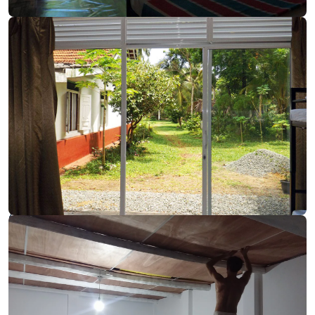
выложить сам). Хорошо, что все свои действия с
согласовывал с юристом. Поэтому после
разговора по телефону с моим юристом
полицейский ушел, хотя и сказал мне, что я
обязательно должен занести ему все
документы. Юрист сказал “забей” - я так и
сделал)
Это была первая из двух значительных историй.
Начало второй было, когда мне пришлось
достаточно жестко поставить на место какого-
то местного неадеквата, который очень
невежливо доносил свою идею “Шри-Ланка для
ланкийцев” жене с сыном в мое отсутствие. Как
позже оказалось у него были связи и немного