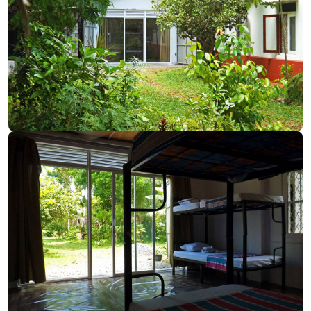
‹
›
Интересная история случилась во время
стройки хостела. По наводке кого-то из местных
ко мне нагрянул местный полицейский. Уверял
меня, что я не имею право заниматься
строительством лично и должен кого-то
нанимать (а я и нанимал, но стены захотел