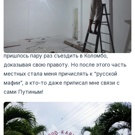
“мафиозное” прошлое. Поэтому в скором
времени ко мне нагрянула миграционная служба
из самого Коломбо. При чем с целью забрать
меня с собой и засадить за решетку. Но и у них
ничего не вышло, т.к. все документы у меня
были в порядке. Хотя нервы потрепали, мне
пришлось пару раз съездить в Коломбо,
доказывая свою правоту. Но после этого часть
местных стала меня причислять к “русской
мафии”, а кто-то даже приписал мне связи с
сами Путиным!