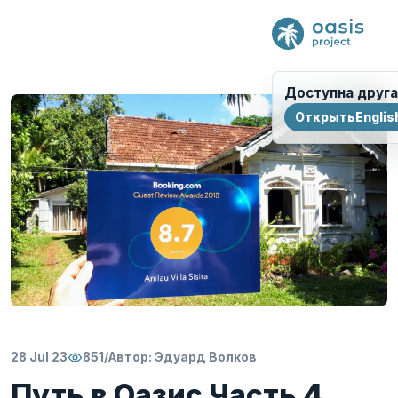
Доступна друга
Открыть
Englis
28 Jul 23
851
/
Автор:
Эдуард Волков
Путь в Оазис Часть 4