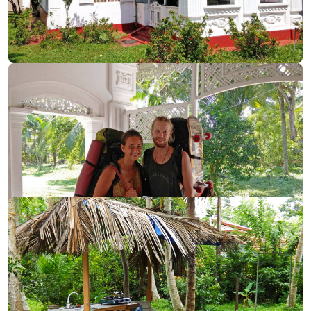
Дом, был очень старым, ему около 150 лет. И
каждый из местных знакомых, кто заходил в
гости, говорил, что боится этого места, т.к. тут
живут духи. И можно было подумать, что это
шутка, но в один из гостевых визитов пары
русской девушки и местного парня он не
захотел ночевать в доме и уехал, оставив свою
подругу (наверное белым духи не страшны).