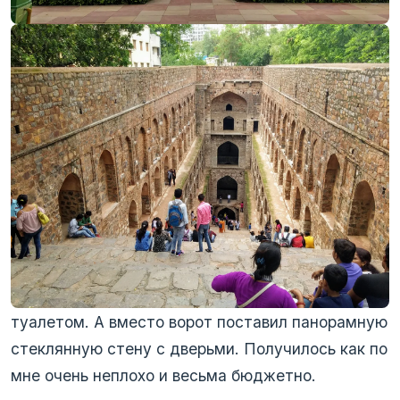
‹
›
Чтобы увеличить свой заработок я решил
“построить хостел”. Для этого договорился с
владельцем забрать еще и его гараж, где
хранилась куча хла.. его ценных вещей. Для
этого построил для него небольшую пристройку,
чтобы перенести туда все вещи.
Гараж был большой, с окном и отдельным
выходом к которому я пристроил душевую с
туалетом. А вместо ворот поставил панорамную
стеклянную стену с дверьми. Получилось как по
мне очень неплохо и весьма бюджетно.