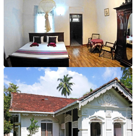
Окончательный переезд
Третий месяц подходил к концу. 4 из 5 комнат
дома были полностью готовы к приему гостей,
заселены и уже имелось несколько броней на
будущее. Мне нужно было лететь на Украину и
забирать жену для окончательного переезда на
остров. К счастью, друг с радостью согласился
прилететь и подменить меня на месяц.
Особо и нечего рассказать о поездке на
Украину, кроме, разве что, печального события:
полетел движок в моем мерсе. Пришлось срочно
продать его за копейки. В начале марта мы уже
летели на остров.