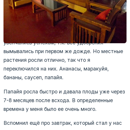
выращивать овощи в отдаленной части сада. Но
не вышло) Мне кажется, это потому что земля
тут не подходящая, в ней слишком много песка.
Попытки ее удобрять золой и перегноем не
увенчались успехом, т.к. все удобрения
вымывались при первом же дожде. Но местные
растения росли отлично, так что я
переключился на них. Ананасы, маракуйя,
бананы, саусеп, папайя.
Папайя росла быстро и давала плоды уже через
7-8 месяцев после всхода. В определенные
времена у меня было ее очень много.
Вспомнил ещё про завтрак, который стал у нас